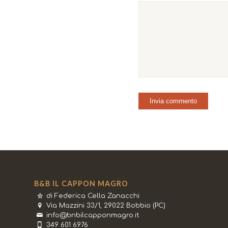
B&B IL CAPPON MAGRO
di Federica Cella Zanacchi
Via Mazzini 33/1, 29022 Bobbio (PC)
info@bnbilcapponmagro.it
349 601 6976