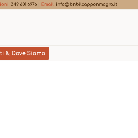
ioni:
349 601 6976
|
Email:
info@bnbilcapponmagro.it
ti & Dove Siamo