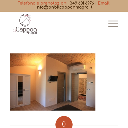
Telefono e prenotazioni:
349 601 6976
|
Email:
info@bnbilcapponmagro.it
0