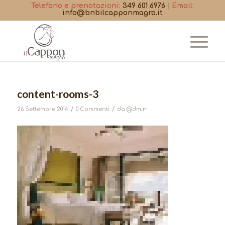
Telefono e prenotazioni:
349 601 6976
|
Email:
info@bnbilcapponmagro.it
content-rooms-3
/
/
26 Settembre 2014
0 Commenti
da
@dmin