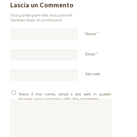
Lascia un Commento
Vuoi partecipare alla discussione?
Sentitevi liberi di contribuire!
*
Nome
*
Email
Sito web
Salva il mio nome, email e sito web in questo
browser per la prossima volta che commento.