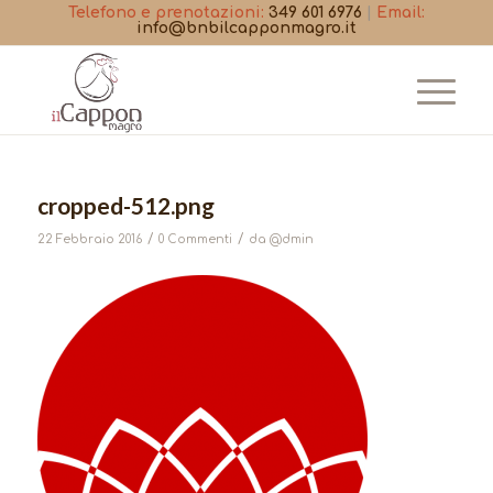
Telefono e prenotazioni:
349 601 6976
|
Email:
info@bnbilcapponmagro.it
cropped-512.png
/
/
22 Febbraio 2016
0 Commenti
da
@dmin