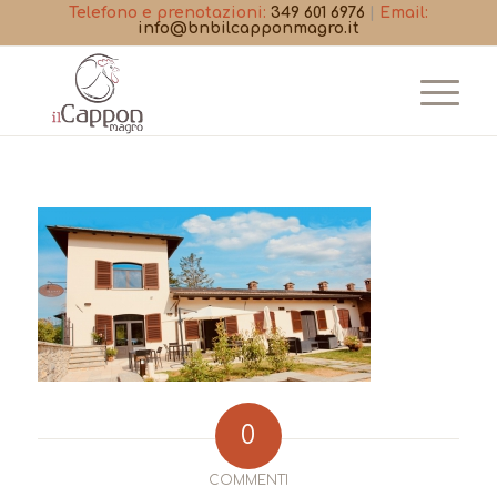
Telefono e prenotazioni:
349 601 6976
|
Email:
info@bnbilcapponmagro.it
0
COMMENTI