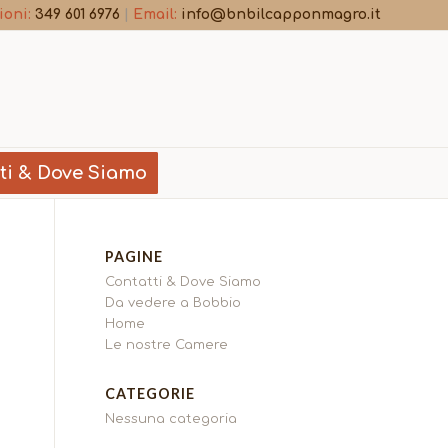
ioni:
349 601 6976
|
Email:
info@bnbilcapponmagro.it
ti & Dove Siamo
PAGINE
Contatti & Dove Siamo
Da vedere a Bobbio
Home
Le nostre Camere
CATEGORIE
Nessuna categoria