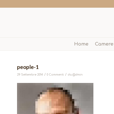
Home
Camere
people-1
/
/
29 Settembre 2014
0 Commenti
da
@dmin