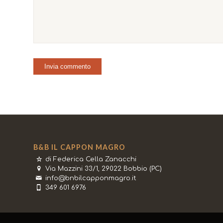
B&B IL CAPPON MAGRO
di Federica Cella Zanacchi
Via Mazzini 33/1, 29022 Bobbio (PC)
info@bnbilcapponmagro.it
349 601 6976