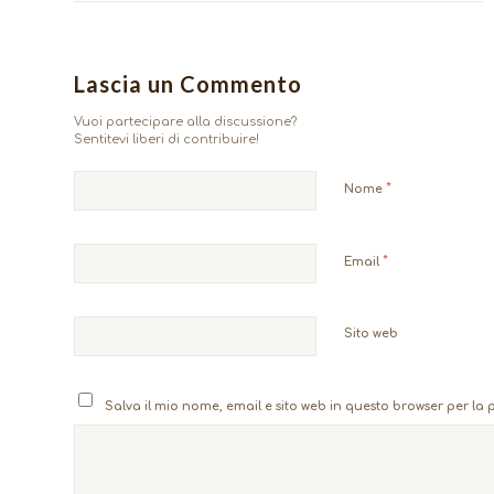
Lascia un Commento
Vuoi partecipare alla discussione?
Sentitevi liberi di contribuire!
*
Nome
*
Email
Sito web
Salva il mio nome, email e sito web in questo browser per l