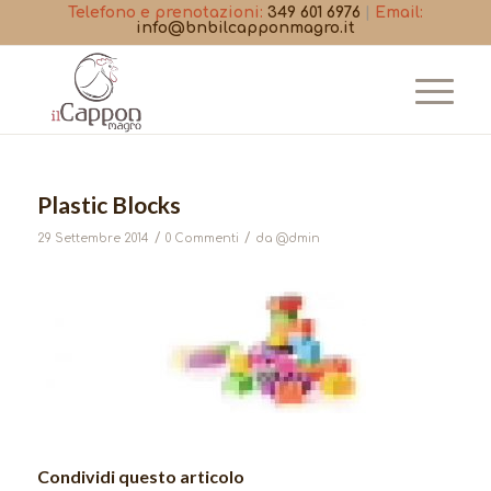
Telefono e prenotazioni:
349 601 6976
|
Email:
info@bnbilcapponmagro.it
Plastic Blocks
/
/
29 Settembre 2014
0 Commenti
da
@dmin
Condividi questo articolo