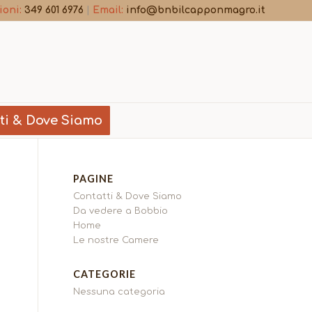
ioni:
349 601 6976
|
Email:
info@bnbilcapponmagro.it
ti & Dove Siamo
PAGINE
Contatti & Dove Siamo
Da vedere a Bobbio
Home
Le nostre Camere
CATEGORIE
Nessuna categoria