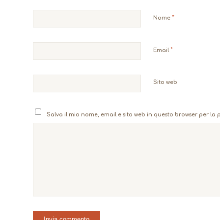
*
Nome
*
Email
Sito web
Salva il mio nome, email e sito web in questo browser per l